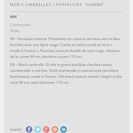
MEN'S UMBRELLAS / PARAPLUIES "HOMME"
890€
Commander
Order
FR – Parapluie homme 10 baleines en coton à carreaux vert et bleu,
brochés avec une ligne rouge. Canne en hêtre teinté et verni «
made in France ». Fourreau couture doublé de soie rouge. Hauteur
de la canne 99 cm, diamètre ouvert 110 cm.
EN – Men’s umbrella 10 ribs in green and blue checked cotton,
stitched with a red line. Shaft and handle in stained and varnished
beechwood, made in France. Silk-lined couture sheath. Height of the
cane 99 cm, open diameter 110 cm.
SHARE