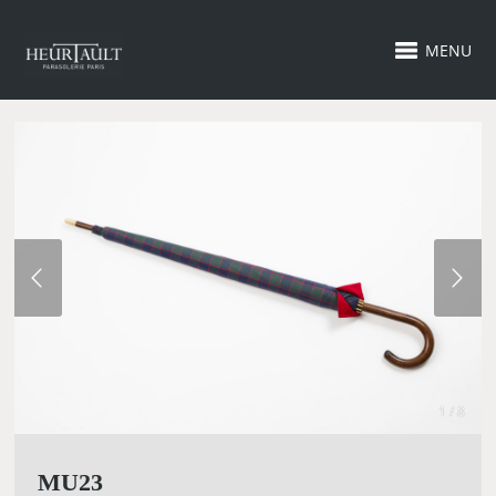
MENU
1 / 8
MU23